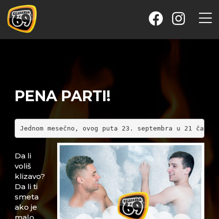
PENA PARTI!
Jednom mesečno, ovog puta 23. septembra u 21 časov
Da li
voliš
klizavo?
Da li ti
smeta
ako je
malo