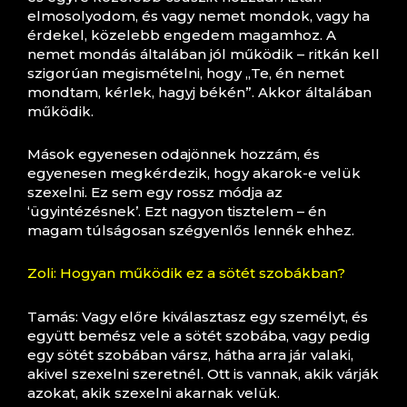
elmosolyodom, és vagy nemet mondok, vagy ha
érdekel, közelebb engedem magamhoz. A
nemet mondás általában jól működik – ritkán kell
szigorúan megismételni, hogy „Te, én nemet
mondtam, kérlek, hagyj békén”. Akkor általában
működik.
Mások egyenesen odajönnek hozzám, és
egyenesen megkérdezik, hogy akarok-e velük
szexelni. Ez sem egy rossz módja az
‘ügyintézésnek’. Ezt nagyon tisztelem – én
magam túlságosan szégyenlős lennék ehhez.
Zoli: Hogyan működik ez a sötét szobákban?
Tamás: Vagy előre kiválasztasz egy személyt, és
együtt bemész vele a sötét szobába, vagy pedig
egy sötét szobában vársz, hátha arra jár valaki,
akivel szexelni szeretnél. Ott is vannak, akik várják
azokat, akik szexelni akarnak velük.