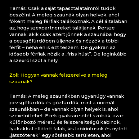
Tamás: Csak a saját tapasztalataimról tudok
beszélni. A meleg szaunák olyan helyek, ahol
főként meleg férfiak találkoznak. A cél általában
az, hogy szexpartnereket találjanak. Persze
vannak, akik csak azért jönnek a szaunába, hogy
a pezsgőfürdőben üljenek és nézzék a többi
férfit – néha én is ezt teszem. De gyakran az
idősebb férfiak nézik a „friss húst”. De leginkább
a szexről szól a hely.
Zoli: Hogyan vannak felszerelve a meleg
szaunák?
Tamás: A meleg szaunákban ugyanúgy vannak
pezsgőfürdők és gőzfürdők, mint a normál
szaunákban – de vannak olyan helyek is, ahol
szexelni lehet. Ezek gyakran sötét szobák, azaz
különböző méretű és felszereltségű kabinok,
lyukakkal ellátott falak, kis labirintusok és nyitott
„játszóterek” egy sötétebb területen, ahol