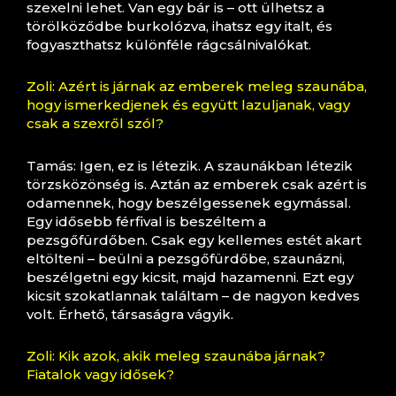
szexelni lehet. Van egy bár is – ott ülhetsz a
törölköződbe burkolózva, ihatsz egy italt, és
fogyaszthatsz különféle rágcsálnivalókat.
Zoli: Azért is járnak az emberek meleg szaunába,
hogy ismerkedjenek és együtt lazuljanak, vagy
csak a szexről szól?
Tamás: Igen, ez is létezik. A szaunákban létezik
törzsközönség is. Aztán az emberek csak azért is
odamennek, hogy beszélgessenek egymással.
Egy idősebb férfival is beszéltem a
pezsgőfürdőben. Csak egy kellemes estét akart
eltölteni – beülni a pezsgőfürdőbe, szaunázni,
beszélgetni egy kicsit, majd hazamenni. Ezt egy
kicsit szokatlannak találtam – de nagyon kedves
volt. Érhető, társaságra vágyik.
Zoli: Kik azok, akik meleg szaunába járnak?
Fiatalok vagy idősek?