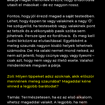
utasít el másokat – de ez nagyon rossz.
Fontos, hogy jól érezd magad a saját testedben.
Lehet, hogy éppen te vagy valakinek a nagy ‘Ő’.
Ne szégyelld, ha testesebb vagy, valakinek pont
az tetszik és a vékonyabb pasik szóba sem
jöhetnek. Persze igaz ez fordítva is. És meg kell
tudni birkózni az elutasítással. Egyébként a
meleg szaunák nagyon kiváló helyek lehetnek
számodra. De: Ha valaki nemet mond neked, az
nem azt jelenti, hogy csúnya vagy, vagy ilyesmi –
csak azt, hogy nem vagy az illető esete. Valahol
mindenkinek megvan a párja.
Zoli: Milyen tippeket adsz azoknak, akik először
mennének meleg szaunába? Magaddal kéne
vinned a legjobb barátodat?
Tamás: Természetesen, ha ez az első alkalom,
vihetsz magaddal valakit. A legjobb, ha nem