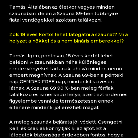
Tamás: Általában az életkor vegyes minden
szaunában, de én a Szauna 69-ben többnyire
fiatal vendégekkel szoktam találkozni.
Zoli: 18 éves kortól lehet látogatni a szaunát? Mi a
helyzet a nőkkel és a nem bináris emberekkel?
Tamás: Igen, pontosan, 18 éves kortól lehet
belépni. A szaunákban néha különleges
rendezvényeket tartanak, ahová minden nemű
embert meghívnak. A Szauna 69-ben a pénteki
nap GENDER FREE nap, mindenkit szívesen
látnak. A Szauna 69 90 %-ban meleg férfiak
találkozó és ismerkedő helye, azért ezt érdemes
figyelembe venni de természetesen ennek
ellenére mindenki jól érezheti magát.
A meleg szaunák bejárata jól védett. Csengetni
kell, és csak akkor nyitják ki az ajtót. Ez a
látogatók biztonsága érdekében fontos, hogy a