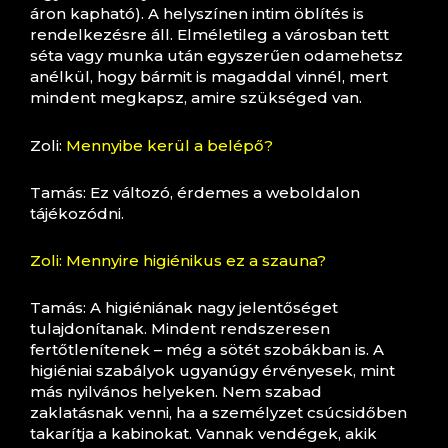
áron kapható). A helyszínen intim öblítés is
rendelkezésre áll. Elméletileg a városban tett
séta vagy munka után egyszerűen odamehetsz
anélkül, hogy bármit is magaddal vinnél, mert
mindent megkapsz, amire szükséged van.
Zoli:
Mennyibe kerül a belépő?
Tamás: Ez változó, érdemes a weboldalon
tájékozódni.
Zoli: Mennyire higiénikus ez a szauna?
Tamás: A higiéniának nagy jelentőséget
tulajdonítanak. Mindent rendszeresen
fertőtlenítenek – még a sötét szobákban is. A
higiéniai szabályok ugyanúgy érvényesek, mint
más nyilvános helyeken. Nem szabad
zaklatásnak venni, ha a személyzet csúcsidőben
takarítja a kabinokat. Vannak vendégek, akik