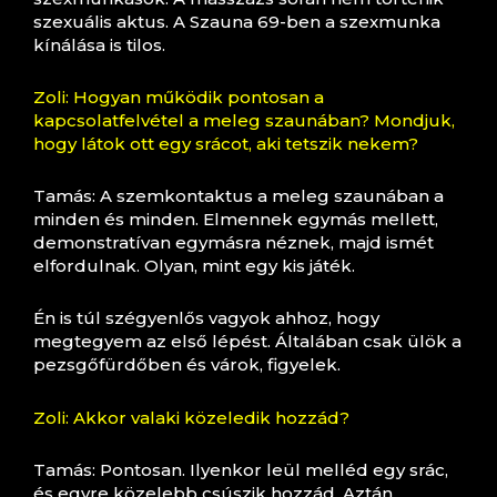
szexuális aktus. A Szauna 69-ben a szexmunka
kínálása is tilos.
Zoli: Hogyan működik pontosan a
kapcsolatfelvétel a meleg szaunában? Mondjuk,
hogy látok ott egy srácot, aki tetszik nekem?
Tamás: A szemkontaktus a meleg szaunában a
minden és minden. Elmennek egymás mellett,
demonstratívan egymásra néznek, majd ismét
elfordulnak. Olyan, mint egy kis játék.
Én is túl szégyenlős vagyok ahhoz, hogy
megtegyem az első lépést. Általában csak ülök a
pezsgőfürdőben és várok, figyelek.
Zoli: Akkor valaki közeledik hozzád?
Tamás: Pontosan. Ilyenkor leül melléd egy srác,
és egyre közelebb csúszik hozzád. Aztán