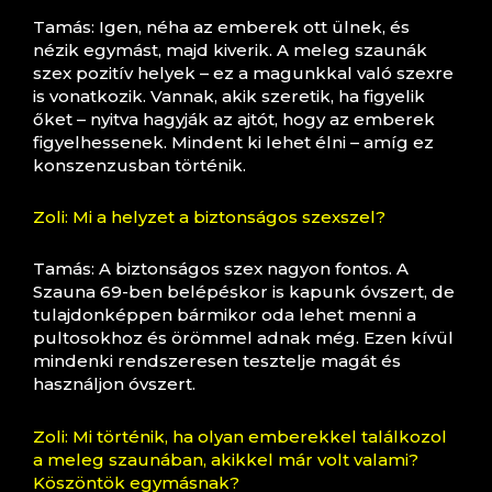
Tamás: Igen, néha az emberek ott ülnek, és
nézik egymást, majd kiverik. A meleg szaunák
szex pozitív helyek – ez a magunkkal való szexre
is vonatkozik. Vannak, akik szeretik, ha figyelik
őket – nyitva hagyják az ajtót, hogy az emberek
figyelhessenek. Mindent ki lehet élni – amíg ez
konszenzusban történik.
Zoli: Mi a helyzet a biztonságos szexszel?
Tamás: A biztonságos szex nagyon fontos. A
Szauna 69-ben belépéskor is kapunk óvszert, de
tulajdonképpen bármikor oda lehet menni a
pultosokhoz és örömmel adnak még. Ezen kívül
mindenki rendszeresen tesztelje magát és
használjon óvszert.
Zoli: Mi történik, ha olyan emberekkel találkozol
a meleg szaunában, akikkel már volt valami?
Köszöntök egymásnak?