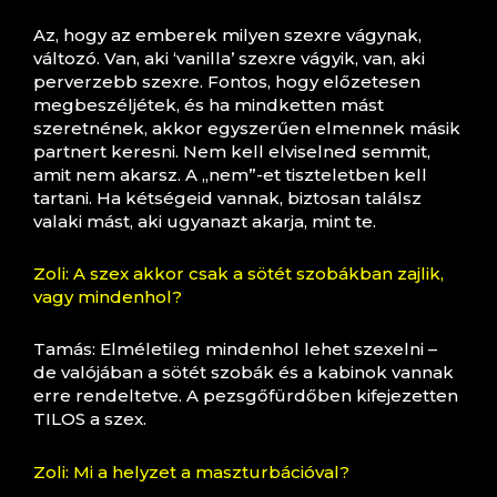
Az, hogy az emberek milyen szexre vágynak,
változó. Van, aki ‘vanilla’ szexre vágyik, van, aki
perverzebb szexre. Fontos, hogy előzetesen
megbeszéljétek, és ha mindketten mást
szeretnének, akkor egyszerűen elmennek másik
partnert keresni. Nem kell elviselned semmit,
amit nem akarsz. A „nem”-et tiszteletben kell
tartani. Ha kétségeid vannak, biztosan találsz
valaki mást, aki ugyanazt akarja, mint te.
Zoli: A szex akkor csak a sötét szobákban zajlik,
vagy mindenhol?
Tamás: Elméletileg mindenhol lehet szexelni –
de valójában a sötét szobák és a kabinok vannak
erre rendeltetve. A pezsgőfürdőben kifejezetten
TILOS a szex.
Zoli: Mi a helyzet a maszturbációval?