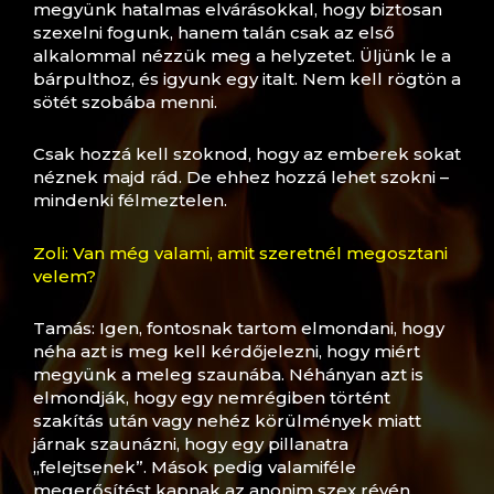
megyünk hatalmas elvárásokkal, hogy biztosan
szexelni fogunk, hanem talán csak az első
alkalommal nézzük meg a helyzetet. Üljünk le a
bárpulthoz, és igyunk egy italt. Nem kell rögtön a
sötét szobába menni.
Csak hozzá kell szoknod, hogy az emberek sokat
néznek majd rád. De ehhez hozzá lehet szokni –
mindenki félmeztelen.
Zoli: Van még valami, amit szeretnél megosztani
velem?
Tamás: Igen, fontosnak tartom elmondani, hogy
néha azt is meg kell kérdőjelezni, hogy miért
megyünk a meleg szaunába. Néhányan azt is
elmondják, hogy egy nemrégiben történt
szakítás után vagy nehéz körülmények miatt
járnak szaunázni, hogy egy pillanatra
„felejtsenek”. Mások pedig valamiféle
megerősítést kapnak az anonim szex révén.