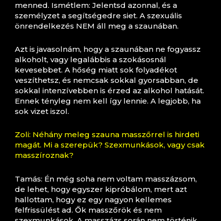
menned. Ismétlem: Jelentsd azonnal, és a
személyzet a segítségedre siet. A szexuális
önrendelkezés NEM áll meg a szaunában.
Azt is javasolnám, hogy a szaunában ne fogyassz
alkoholt, vagy legalábbis a szokásosnál
kevesebbet. A hőség miatt sok folyadékot
veszíthetsz, és nemcsak sokkal gyorsabban, de
sokkal intenzívebben is érzed az alkohol hatását.
Ennek tényleg nem kell így lennie. A legjobb, ha
sok vizet iszol.
Zoli: Néhány meleg szauna masszőrrel is hirdeti
magát. Mi a szerepük? Szexmunkások, vagy csak
masszíroznak?
Tamás: Én még soha nem voltam masszázsom,
de lehet, hogy egyszer kipróbálom, mert azt
hallottam, hogy ez egy nagyon kellemes
felfrissülést ad. Ők masszőrök és nem
szexmunkások. A masszázs során nem történik