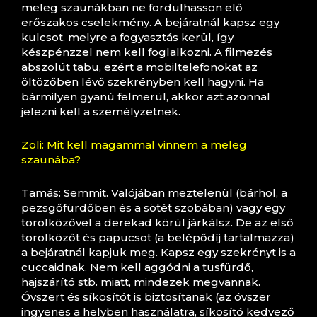
meleg szaunákban ne fordulhasson elő
erőszakos cselekmény. A bejáratnál kapsz egy
kulcsot, melyre a fogyasztás kerül, így
készpénzzel nem kell foglalkozni. A filmezés
abszolút tabu, ezért a mobiltelefonokat az
öltözőben lévő szekrényben kell hagyni. Ha
bármilyen gyanú felmerül, akkor azt azonnal
jelezni kell a személyzetnek.
Zoli: Mit kell magammal vinnem a meleg
szaunába?
Tamás: Semmit. Valójában meztelenül (bárhol, a
pezsgőfürdőben és a sötét szobában) vagy egy
törölközővel a derekad körül járkálsz. De az első
törölközőt és papucsot (a belépődíj tartalmazza)
a bejáratnál kapjuk meg. Kapsz egy szekrényt is a
cuccaidnak. Nem kell aggódni a tusfürdő,
hajszárító stb. miatt, mindezek megvannak.
Óvszert és síkosítót is biztosítanak (az óvszer
ingyenes a helyben használatra, síkosító kedvező