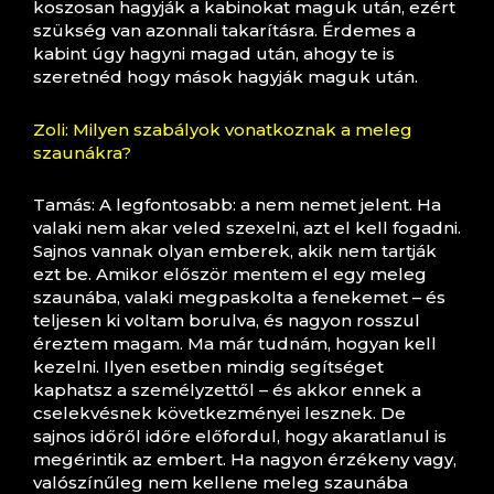
koszosan hagyják a kabinokat maguk után, ezért
szükség van azonnali takarításra. Érdemes a
kabint úgy hagyni magad után, ahogy te is
szeretnéd hogy mások hagyják maguk után.
Zoli: Milyen szabályok vonatkoznak a meleg
szaunákra?
Tamás: A legfontosabb: a nem nemet jelent. Ha
valaki nem akar veled szexelni, azt el kell fogadni.
Sajnos vannak olyan emberek, akik nem tartják
ezt be. Amikor először mentem el egy meleg
szaunába, valaki megpaskolta a fenekemet – és
teljesen ki voltam borulva, és nagyon rosszul
éreztem magam. Ma már tudnám, hogyan kell
kezelni. Ilyen esetben mindig segítséget
kaphatsz a személyzettől – és akkor ennek a
cselekvésnek következményei lesznek. De
sajnos időről időre előfordul, hogy akaratlanul is
megérintik az embert. Ha nagyon érzékeny vagy,
valószínűleg nem kellene meleg szaunába