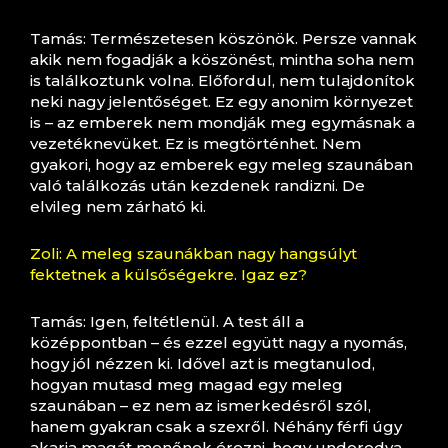
Tamás: Természetesen köszönök. Persze vannak
akik nem fogadják a köszönést, mintha soha nem
is találkoztunk volna. Előfordul, nem tulajdonítok
neki nagy jelentőséget. Ez egy anonim környezet
is – az emberek nem mondják meg egymásnak a
vezetéknevüket. Ez is megtörténhet. Nem
gyakori, hogy az emberek egy meleg szaunában
való találkozás után kezdenek randizni. De
elvileg nem zárható ki.
Zoli: A meleg szaunákban nagy hangsúlyt
fektetnek a külsőségekre. Igaz ez?
Tamás: Igen, feltétlenül. A test áll a
középpontban – és ezzel együtt nagy a nyomás,
hogy jól nézzen ki. Idővel azt is megtanulod,
hogyan mutasd meg magad egy meleg
szaunában – ez nem az ismerkedésről szól,
hanem gyakran csak a szexről. Néhány férfi úgy
akarja magát menőnek érezni, hogy undorodva