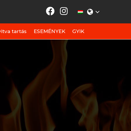
itva tartás
ESEMÉNYEK
GYIK