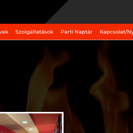
yek
Szolgáltatások
Parti Naptár
Kapcsolat/Ny