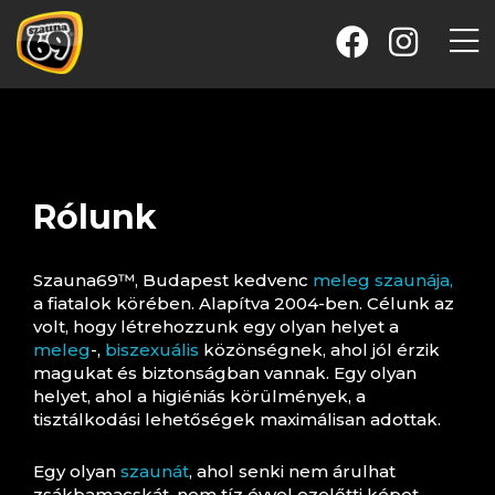
Rólunk
Szauna69™, Budapest kedvenc
meleg szaunája,
a fiatalok körében. Alapítva 2004-ben. Célunk az
volt, hogy létrehozzunk egy olyan helyet a
meleg
-,
biszexuális
közönségnek, ahol jól érzik
magukat és biztonságban vannak. Egy olyan
helyet, ahol a higiéniás körülmények, a
tisztálkodási lehetőségek maximálisan adottak.
Egy olyan
szaunát
, ahol senki nem árulhat
zsákbamacskát, nem tíz évvel ezelőtti képet