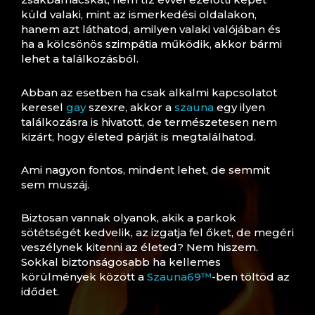
küld valaki, mint az ismerkedési oldalakon,
hanem azt láthatod, amilyen valaki valójában és
ha a kölcsönös szimpátia működik, akkor bármi
lehet a találkozásból.
Abban az esetben ha csak alkalmi kapcsolatot
keresel
gay
szexre, akkor a
szauna
egy ilyen
találkozásra is hivatott, de természetesen nem
kizárt, hogy életed párját is megtalálhatod.
Ami nagyon fontos, mindent lehet, de semmit
sem muszáj.
Biztosan vannak olyanok, akik a parkok
sötétségét kedvelik, az izgatja fel őket, de megéri
veszélynek kitenni az életed? Nem hiszem.
Sokkal biztonságosabb ha kellemes
körülmények között a
Szauna69™
-ben töltöd az
idődet.