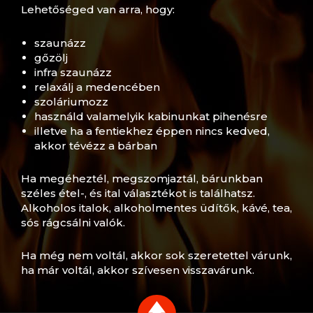
Lehetőséged van arra, hogy:
szaunázz
gőzölj
infra szaunázz
relaxálj a medencében
szoláriumozz
használd valamelyik kabinunkat pihenésre
illetve ha a fentiekhez éppen nincs kedved,
akkor tévézz a bárban
Ha megéheztél, megszomjaztál, bárunkban
széles étel-, és ital választékot is találhatsz.
Alkoholos italok, alkoholmentes üdítők, kávé, tea,
sós rágcsálni valók.
Ha még nem voltál, akkor sok szeretettel várunk,
ha már voltál, akkor szívesen visszavárunk.