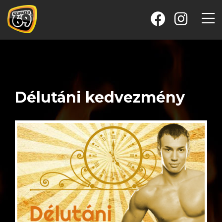
Délutáni kedvezmény