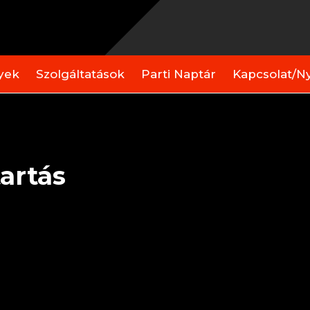
yek
Szolgáltatások
Parti Naptár
Kapcsolat/Ny
artás