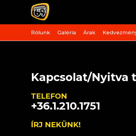
Rólunk
Galéria
Árak
Kedvezmén
Kapcsolat/Nyitva t
TELEFON
+36.1.210.1751
ÍRJ NEKÜNK!