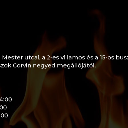
Mester utcai, a 2-es villamos és a 15-os busz
szok Corvin negyed megállójától.
4:00
00
00