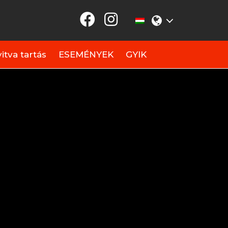
itva tartás
ESEMÉNYEK
GYIK