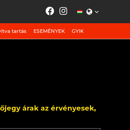
itva tartás
ESEMÉNYEK
GYIK
épőjegy árak az érvényesek,