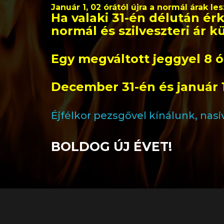
Január 1, 02 órától újra a normál árak l
Ha valaki 31-én délután érk
normál és szilveszteri ár kü
Egy megváltott jeggyel 8 
December 31-én és január
Éjfélkor pezsgővel kínálunk, nasiva
BOLDOG ÚJ ÉVET!