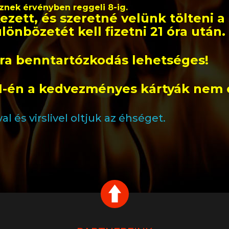
esznek érvényben reggeli 8-ig.
ezett, és szeretné velünk tölteni a 
lönbözetét kell fizetni 21 óra után.
óra benntartózkodás lehetséges!
 1-én a kedvezményes kártyák nem 
l és virslivel oltjuk az éhséget.