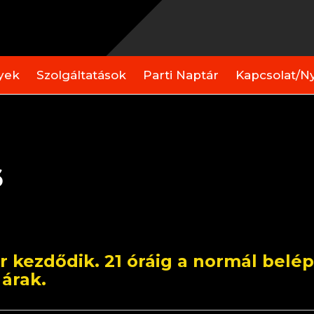
yek
Szolgáltatások
Parti Naptár
Kapcsolat/Ny
6
kor kezdődik. 21 óráig a normál bel
 árak.